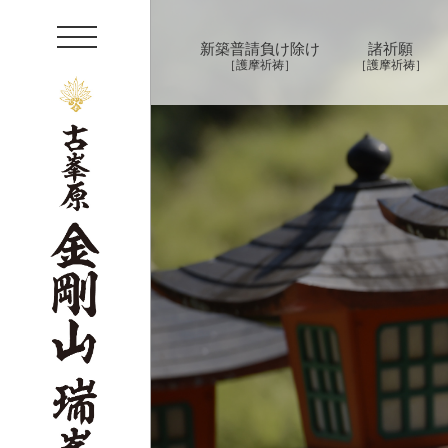
t
新築普請負け除け
諸祈願
o
［護摩祈祷］
［護摩祈祷］
g
g
l
e
n
a
v
i
g
a
t
i
o
n