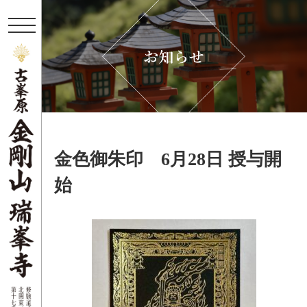
t
o
g
g
l
e
n
a
v
i
g
a
金色御朱印 6月28日 授与開
t
i
始
o
n