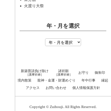
火渡り大祭
年・月を選択
新築普請負け除け
諸祈願
お守り
御朱印
［護摩祈祷］
［護摩祈祷］
境内散策
龍神・金運・財運めぐり
年中行事
縁起
アクセス
お問い合わせ
個人情報保護方針
Copyright © Zuihouji. All Rights Reserved.