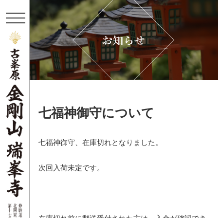
t
o
g
g
l
e
n
a
v
i
g
a
七福神御守について
t
i
o
n
七福神御守、在庫切れとなりました。
次回入荷未定です。