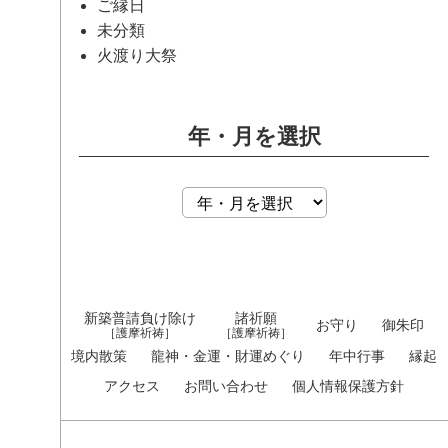
ご縁日
未分類
火渡り大祭
年・月を選択
新築普請負け除け
諸祈願
お守り
御朱印
［護摩祈祷］
［護摩祈祷］
境内散策
龍神・金運・財運めぐり
年中行事
縁起
アクセス
お問い合わせ
個人情報保護方針